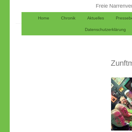
Freie Narrenve
Home
Chronik
Aktuelles
Pressebe
Freie Narr
Datenschutzerklärung
Mittlerer 
Zunft