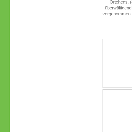
Örtchens. (ge
überwältigen
vorgenommen. B