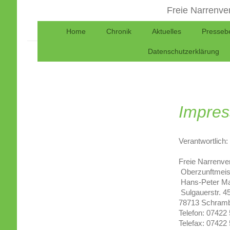
Freie Narrenve
Home
Chronik
Aktuelles
Pressebe
Freie Narr
Datenschutzerklärung
Mittlerer 
Impre
Verantwortlich:
Freie Narrenve
Oberzunftmeis
Hans-Peter Ma
Sulgauerstr. 4
78713 Schramb
Telefon: 07422
Telefax: 07422